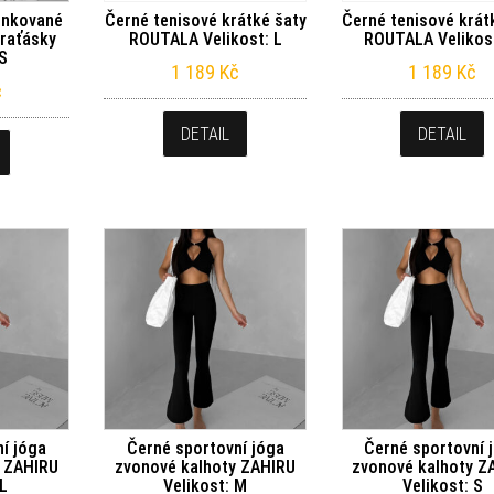
lnkované
Černé tenisové krátké šaty
Černé tenisové krát
kraťásky
ROUTALA Velikost: L
ROUTALA Velikos
 S
1 189
Kč
1 189
Kč
č
DETAIL
DETAIL
í jóga
Černé sportovní jóga
Černé sportovní 
y ZAHIRU
zvonové kalhoty ZAHIRU
zvonové kalhoty Z
 L
Velikost: M
Velikost: S