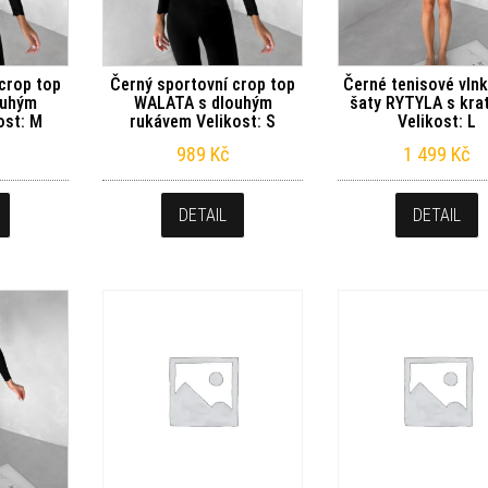
crop top
Černý sportovní crop top
Černé tenisové vln
ouhým
WALATA s dlouhým
šaty RYTYLA s kra
ost: M
rukávem Velikost: S
Velikost: L
989
Kč
1 499
Kč
DETAIL
DETAIL