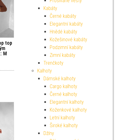
Prošívané vesty
Kabáty
Černé kabáty
Elegantní kabáty
Hnědé kabáty
Kožešinové kabáty
op top
Podzimní kabáty
hým
t: M
Zimní kabáty
Trenčkoty
Kalhoty
Dámské kalhoty
Cargo kalhoty
Černé kalhoty
Elegantní kalhoty
Koženkové kalhoty
Letní kalhoty
Široké kalhoty
Džíny