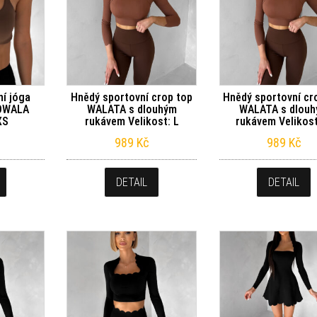
í jóga
Hnědý sportovní crop top
Hnědý sportovní cr
OWALA
WALATA s dlouhým
WALATA s dlou
XS
rukávem Velikost: L
rukávem Velikos
989
Kč
989
Kč
DETAIL
DETAIL