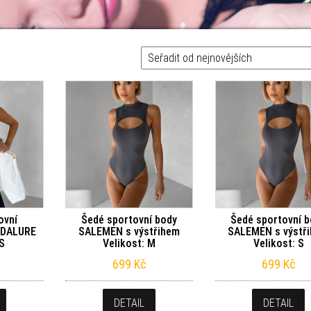
vějších
ovní
Šedé sportovní body
Šedé sportovní 
 DALURE
SALEMEN s výstřihem
SALEMEN s výstř
 S
Velikost: M
Velikost: S
699
Kč
699
Kč
DETAIL
DETAIL