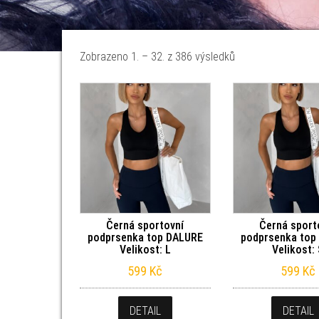
Seřazeno od nejno
Zobrazeno 1. – 32. z 386 výsledků
Černá sportovní
Černá sport
podprsenka top DALURE
podprsenka top
Velikost: L
Velikost:
599
Kč
599
Kč
DETAIL
DETAIL