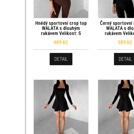
Hnědý sportovní crop top
Černý sportovní 
WALATA s dlouhým
WALATA s dl
rukávem Velikost: S
rukávem Velik
989
Kč
989
Kč
DETAIL
DETAIL