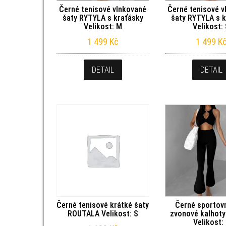
Černé tenisové vlnkované
Černé tenisové v
šaty RYTYLA s kraťásky
šaty RYTYLA s 
Velikost: M
Velikost:
1 499
Kč
1 499
K
DETAIL
DETAIL
Černé tenisové krátké šaty
Černé sportovn
ROUTALA Velikost: S
zvonové kalhot
Velikost: