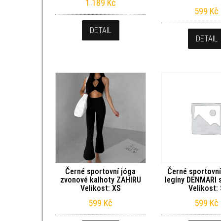
1 189
Kč
599
Kč
DETAIL
DETAIL
Černé sportovní jóga
Černé sportovní
zvonové kalhoty ZAHIRU
legíny DENMARI 
Velikost: XS
Velikost:
599
Kč
599
Kč