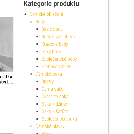
Kategorie produktu
Dámské oblečení
Body
Basic body
Body s výstřihem
Krajkové body
Sexy body
Společenské body
Stahovací body
Dámská saka
krátká
Blejzry
kost: L
Černá saka
Oversize saka
Saka k džínám
Saka k šatům
Společenská saka
Dámské plavky
Bikiny