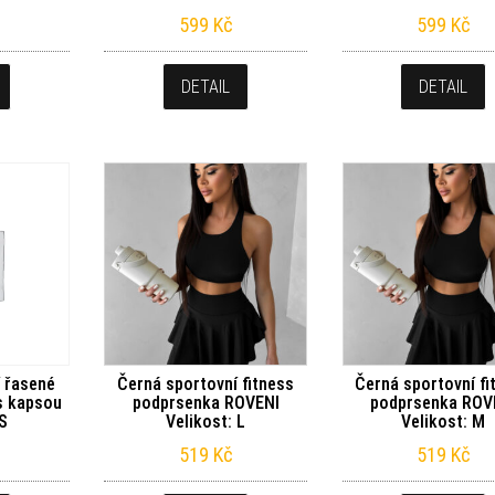
599
Kč
599
Kč
DETAIL
DETAIL
 řasené
Černá sportovní fitness
Černá sportovní fi
s kapsou
podprsenka ROVENI
podprsenka ROV
 S
Velikost: L
Velikost: M
519
Kč
519
Kč