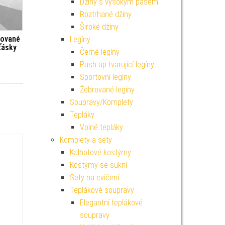
Džíny s vysokým pasem
Roztrhané džíny
Široké džíny
kované
Legíny
ťásky
Černé legíny
Push up tvarující legíny
Sportovní legíny
Žebrované legíny
Soupravy/Komplety
Tepláky
Volné tepláky
Komplety a sety
Kalhotové kostýmy
Kostýmy se sukní
Sety na cvičení
Teplákové soupravy
Elegantní teplákové
soupravy