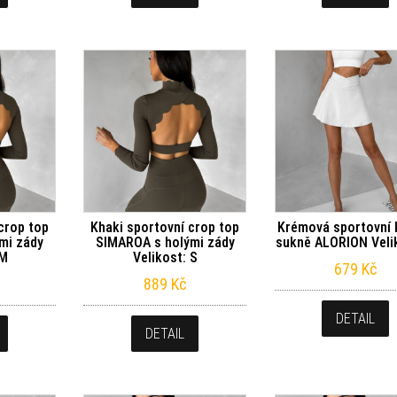
crop top
Khaki sportovní crop top
Krémová sportovní 
mi zády
SIMAROA s holými zády
sukně ALORION Veli
 M
Velikost: S
679
Kč
889
Kč
DETAIL
DETAIL