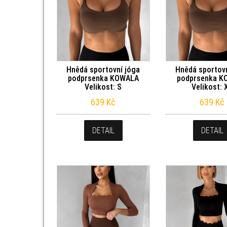
Hnědá sportovní jóga
Hnědá sportovn
podprsenka KOWALA
podprsenka K
Velikost: S
Velikost: 
639
Kč
639
Kč
DETAIL
DETAIL