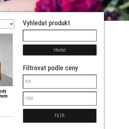
Vyhledat produkt
Vyhledávání
Filtrovat podle ceny
Minimální cena
body
ihem
Maximální cena
FILTR