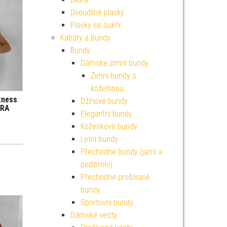
Dvoudílné plavky
Plavky se sukní
Kabáty a Bundy
Bundy
Dámské zimní bundy
Zimní bundy s
kožešinou
tness
Džínové bundy
IRA
Elegantní bundy
Koženkové bundy
Letní bundy
Přechodné bundy (jarní a
podzimní)
Přechodné prošívané
bundy
Sportovní bundy
Dámské vesty