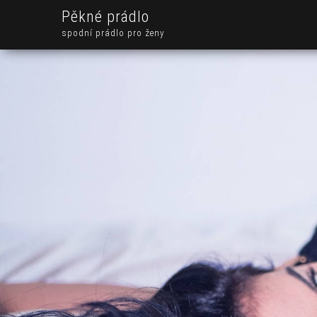
Pěkné prádlo
spodní prádlo pro ženy