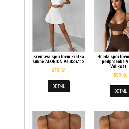
Krémová sportovní krátká
Hnědá sportovní
sukně ALORION Velikost: S
podprsenka V
Velikost:
679
Kč
599
Kč
DETAIL
DETAIL