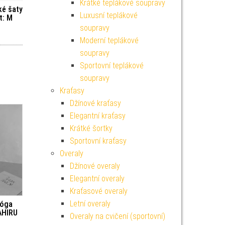
Krátké teplákové soupravy
ké šaty
Luxusní teplákové
t: M
soupravy
Moderní teplákové
soupravy
Sportovní teplákové
soupravy
Kraťasy
Džínové kraťasy
Elegantní kraťasy
Krátké šortky
Sportovní kraťasy
Overaly
Džínové overaly
Elegantní overaly
Kraťasové overaly
Letní overaly
jóga
AHIRU
Overaly na cvičení (sportovní)