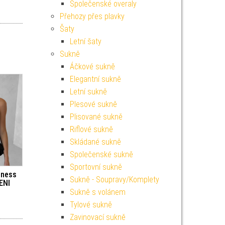
Společenské overaly
Přehozy přes plavky
Šaty
Letní šaty
Sukně
Áčkové sukně
Elegantní sukně
Letní sukně
Plesové sukně
Plisované sukně
Riflové sukně
Skládané sukně
Společenské sukně
Sportovní sukně
tness
Sukně - Soupravy/Komplety
ENI
Sukně s volánem
Tylové sukně
Zavinovací sukně