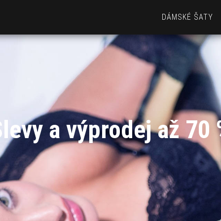
DÁMSKÉ ŠATY
levy a výprodej až 70