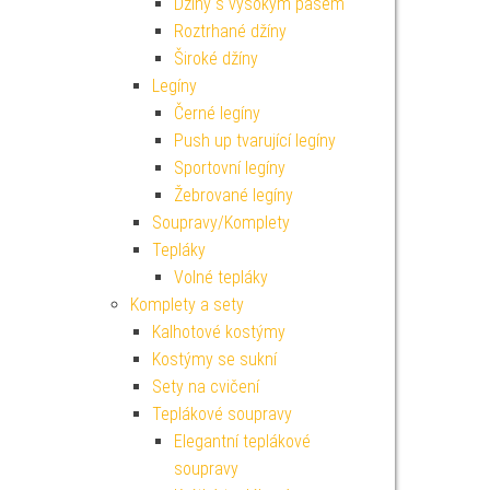
Džíny s vysokým pasem
Roztrhané džíny
Široké džíny
Legíny
Černé legíny
Push up tvarující legíny
Sportovní legíny
Žebrované legíny
Soupravy/Komplety
Tepláky
Volné tepláky
Komplety a sety
Kalhotové kostýmy
Kostýmy se sukní
Sety na cvičení
Teplákové soupravy
Elegantní teplákové
soupravy