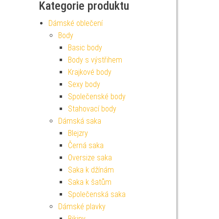
Kategorie produktu
Dámské oblečení
Body
Basic body
Body s výstřihem
Krajkové body
Sexy body
Společenské body
Stahovací body
Dámská saka
Blejzry
Černá saka
Oversize saka
Saka k džínám
Saka k šatům
Společenská saka
Dámské plavky
Bikiny