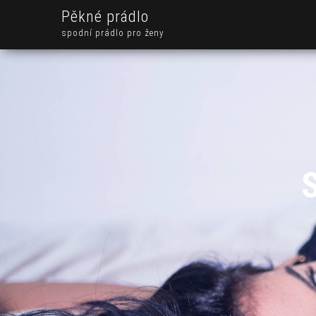
Pěkné prádlo
spodní prádlo pro ženy
S