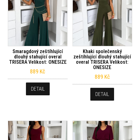
Smaragdový zeštíhlující
Khaki společenský
dlouhý stahující overal
zeštíhlující dlouhý stahující
TRISERA Velikost: ONESIZE
overal TRISERA Velikost:
ONESIZE
889
Kč
889
Kč
DETAIL
DETAIL