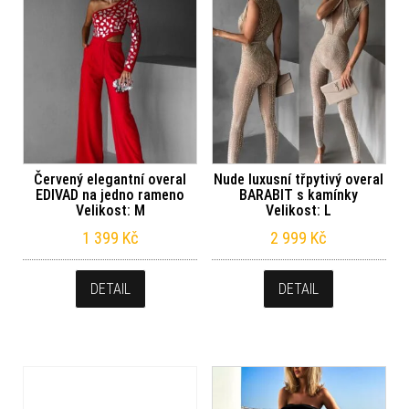
Červený elegantní overal
Nude luxusní třpytivý overal
EDIVAD na jedno rameno
BARABIT s kamínky
Velikost: M
Velikost: L
1 399
Kč
2 999
Kč
DETAIL
DETAIL