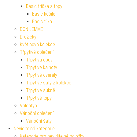
Basic trička a topy
Basic košile
Basic tílka
DON LEMME
Družičky
Květinová kolekce
Třpytivé oblečení
Třpytivá obuv
Třpytivé kalhoty
Třpytivé overaly
Třpytivé šaty z kolekce
Třpytivé sukně
Třpytivé topy
Valentýn
Vánoční oblečení
Vánoční šaty
Neviditelná kategorie
Kategorie pro neviditelné položky