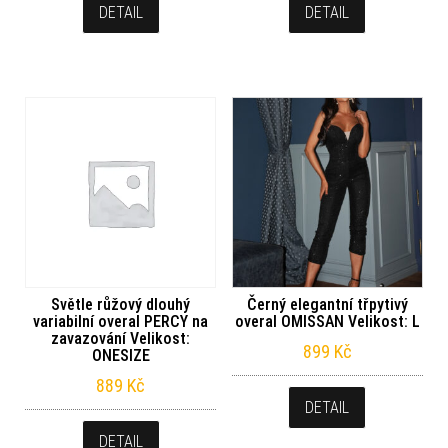
DETAIL
DETAIL
Světle růžový dlouhý
Černý elegantní třpytivý
variabilní overal PERCY na
overal OMISSAN Velikost: L
zavazování Velikost:
899
Kč
ONESIZE
889
Kč
DETAIL
DETAIL