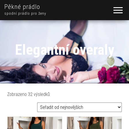
Pěkné prádlo
spodní prádlo pro ženy
Elegantní overaly
Seřazeno od nejnovějších
Zobrazeno 32 výsledků