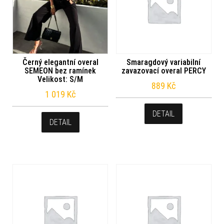
Černý elegantní overal
Smaragdový variabilní
SEMEON bez ramínek
zavazovací overal PERCY
Velikost: S/M
889
Kč
1 019
Kč
DETAIL
DETAIL