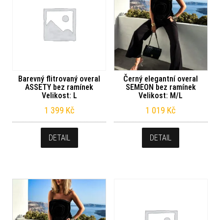
Barevný flitrovaný overal
Černý elegantní overal
ASSETY bez ramínek
SEMEON bez ramínek
Velikost: L
Velikost: M/L
1 399
Kč
1 019
Kč
DETAIL
DETAIL