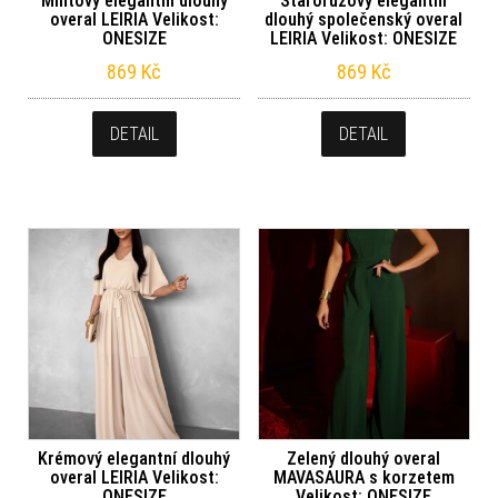
Mintový elegantní dlouhý
Starorůžový elegantní
overal LEIRIA Velikost:
dlouhý společenský overal
ONESIZE
LEIRIA Velikost: ONESIZE
869
Kč
869
Kč
DETAIL
DETAIL
Krémový elegantní dlouhý
Zelený dlouhý overal
overal LEIRIA Velikost:
MAVASAURA s korzetem
ONESIZE
Velikost: ONESIZE