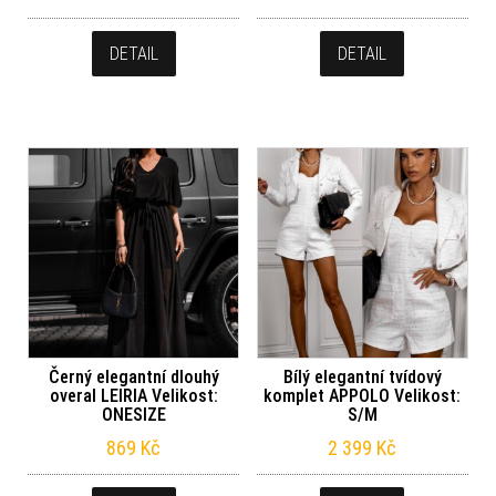
DETAIL
DETAIL
Černý elegantní dlouhý
Bílý elegantní tvídový
overal LEIRIA Velikost:
komplet APPOLO Velikost:
ONESIZE
S/M
869
Kč
2 399
Kč