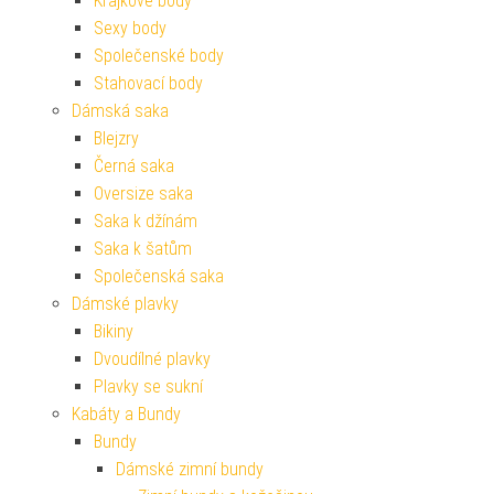
Krajkové body
Sexy body
Společenské body
Stahovací body
Dámská saka
Blejzry
Černá saka
Oversize saka
Saka k džínám
Saka k šatům
Společenská saka
Dámské plavky
Bikiny
Dvoudílné plavky
Plavky se sukní
Kabáty a Bundy
Bundy
Dámské zimní bundy