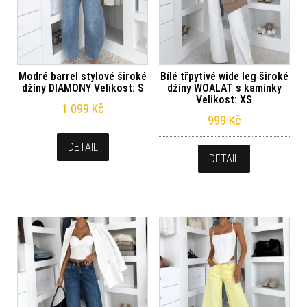
Modré barrel stylové široké
Bílé třpytivé wide leg široké
džíny DIAMONY Velikost: S
džíny WOALAT s kamínky
Velikost: XS
1 099
Kč
999
Kč
DETAIL
DETAIL