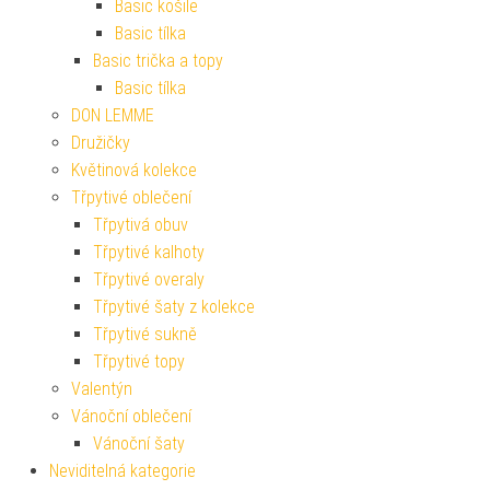
Basic košile
Basic tílka
Basic trička a topy
Basic tílka
DON LEMME
Družičky
Květinová kolekce
Třpytivé oblečení
Třpytivá obuv
Třpytivé kalhoty
Třpytivé overaly
Třpytivé šaty z kolekce
Třpytivé sukně
Třpytivé topy
Valentýn
Vánoční oblečení
Vánoční šaty
Neviditelná kategorie