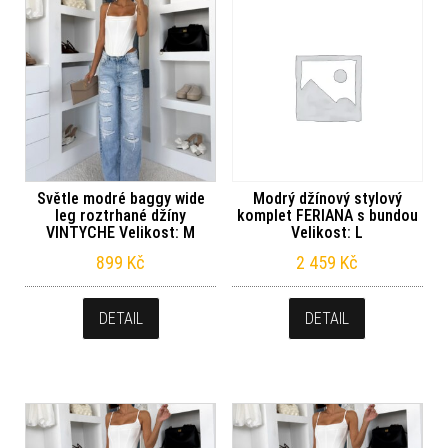
Světle modré baggy wide
Modrý džínový stylový
leg roztrhané džíny
komplet FERIANA s bundou
VINTYCHE Velikost: M
Velikost: L
899
Kč
2 459
Kč
DETAIL
DETAIL