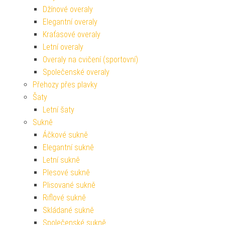
Džínové overaly
Elegantní overaly
Kraťasové overaly
Letní overaly
Overaly na cvičení (sportovní)
Společenské overaly
Přehozy přes plavky
Šaty
Letní šaty
Sukně
Áčkové sukně
Elegantní sukně
Letní sukně
Plesové sukně
Plisované sukně
Riflové sukně
Skládané sukně
Společenské sukně