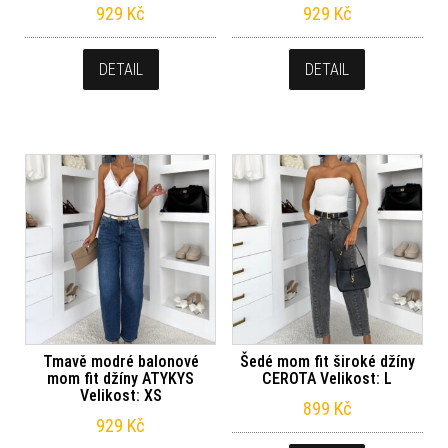
929
Kč
929
Kč
DETAIL
DETAIL
Tmavě modré balonové
Šedé mom fit široké džíny
mom fit džíny ATYKYS
CEROTA Velikost: L
Velikost: XS
899
Kč
929
Kč