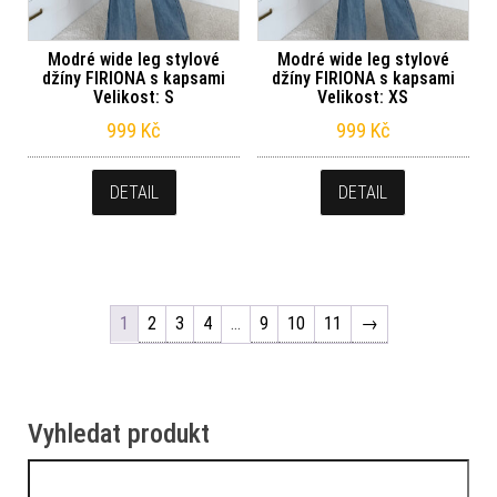
Modré wide leg stylové
Modré wide leg stylové
džíny FIRIONA s kapsami
džíny FIRIONA s kapsami
Velikost: S
Velikost: XS
999
Kč
999
Kč
DETAIL
DETAIL
1
2
3
4
…
9
10
11
→
Vyhledat produkt
Vyhledávání