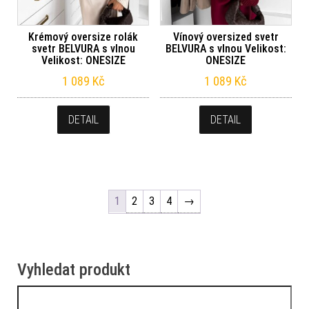
Krémový oversize rolák
Vínový oversized svetr
svetr BELVURA s vlnou
BELVURA s vlnou Velikost:
Velikost: ONESIZE
ONESIZE
1 089
Kč
1 089
Kč
DETAIL
DETAIL
1
2
3
4
→
Vyhledat produkt
Vyhledávání