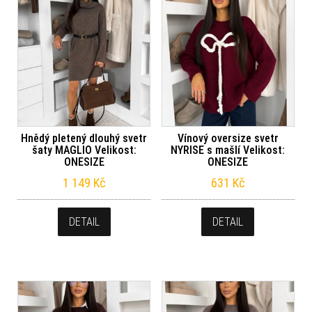
Hnědý pletený dlouhý svetr
Vínový oversize svetr
šaty MAGLIO Velikost:
NYRISE s mašlí Velikost:
ONESIZE
ONESIZE
1 149
Kč
631
Kč
DETAIL
DETAIL