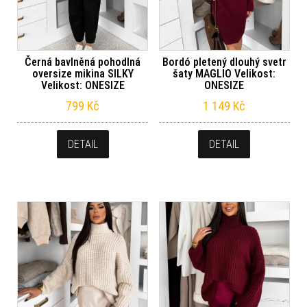
Černá bavlněná pohodlná
Bordó pletený dlouhý svetr
oversize mikina SILKY
šaty MAGLIO Velikost:
Velikost: ONESIZE
ONESIZE
799
Kč
1 149
Kč
DETAIL
DETAIL