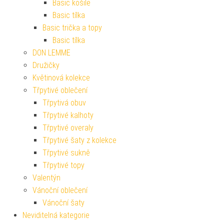
Basic košile
Basic tílka
Basic trička a topy
Basic tílka
DON LEMME
Družičky
Květinová kolekce
Třpytivé oblečení
Třpytivá obuv
Třpytivé kalhoty
Třpytivé overaly
Třpytivé šaty z kolekce
Třpytivé sukně
Třpytivé topy
Valentýn
Vánoční oblečení
Vánoční šaty
Neviditelná kategorie