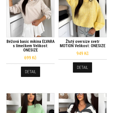
Béžová basic mikina ELVARA
Žlutý oversize svetr
s límečkem Velikost:
MOTION Velikost: ONESIZE
ONESIZE
949
Kč
699
Kč
DETAIL
DETAIL