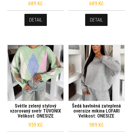
689
Kč
689
Kč
DETAIL
DETAIL
Světle zelený stylový
Šedá bavlněná zateplená
vzorovaný svetr TUVONIX
oversize mikina LOFARI
Velikost: ONESIZE
Velikost: ONESIZE
959
Kč
989
Kč