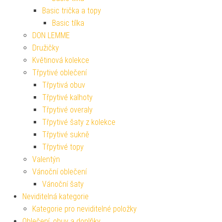
Basic trička a topy
Basic tílka
DON LEMME
Družičky
Květinová kolekce
Třpytivé oblečení
Třpytivá obuv
Třpytivé kalhoty
Třpytivé overaly
Třpytivé šaty z kolekce
Třpytivé sukně
Třpytivé topy
Valentýn
Vánoční oblečení
Vánoční šaty
Neviditelná kategorie
Kategorie pro neviditelné položky
Oblečení, obuv a doplňky