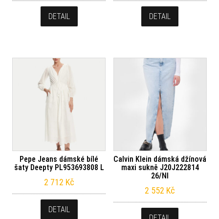
DETAIL
DETAIL
Pepe Jeans dámské bílé
Calvin Klein dámská džínová
šaty Deepty PL953693808 L
maxi sukně J20J222814
26/NI
2 712
Kč
2 552
Kč
DETAIL
DETAIL