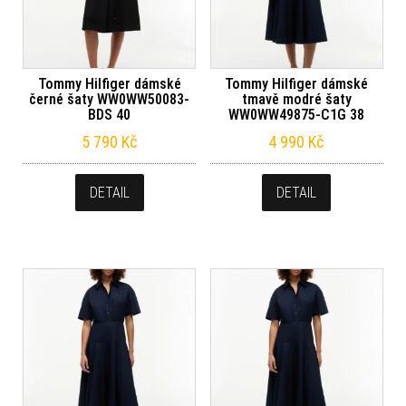
Tommy Hilfiger dámské
Tommy Hilfiger dámské
černé šaty WW0WW50083-
tmavě modré šaty
BDS 40
WW0WW49875-C1G 38
5 790
Kč
4 990
Kč
DETAIL
DETAIL