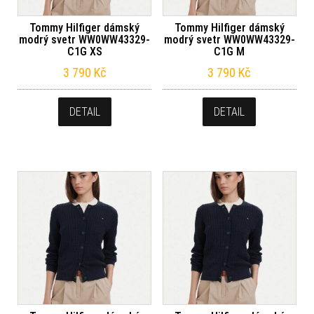
Tommy Hilfiger dámský
Tommy Hilfiger dámský
modrý svetr WW0WW43329-
modrý svetr WW0WW43329-
C1G XS
C1G M
3 790
Kč
3 790
Kč
DETAIL
DETAIL