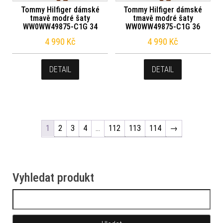
Tommy Hilfiger dámské
Tommy Hilfiger dámské
tmavě modré šaty
tmavě modré šaty
WW0WW49875-C1G 34
WW0WW49875-C1G 36
4 990
Kč
4 990
Kč
DETAIL
DETAIL
1
2
3
4
…
112
113
114
→
Vyhledat produkt
Vyhledávání