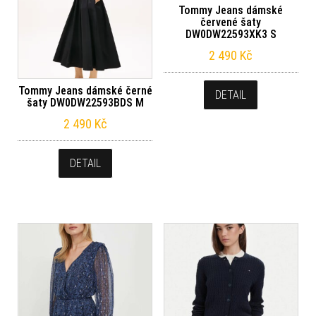
Tommy Jeans dámské
červené šaty
DW0DW22593XK3 S
2 490
Kč
Tommy Jeans dámské černé
DETAIL
šaty DW0DW22593BDS M
2 490
Kč
DETAIL