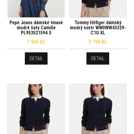
Pepe Jeans dámské tmavě
Tommy Hilfiger dámský
modré šaty Camille
modrý svetr WW0WW43329-
PL953521594 S
C1G XL
1 960
Kč
3 790
Kč
DETAIL
DETAIL