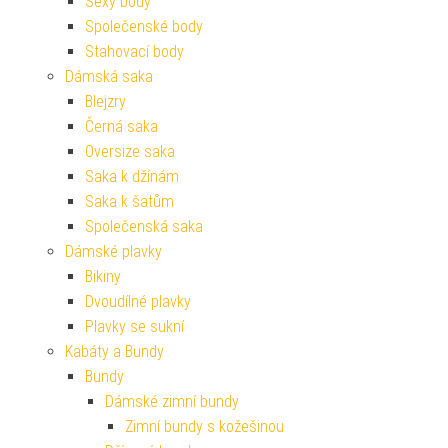
Sexy body
Společenské body
Stahovací body
Dámská saka
Blejzry
Černá saka
Oversize saka
Saka k džínám
Saka k šatům
Společenská saka
Dámské plavky
Bikiny
Dvoudílné plavky
Plavky se sukní
Kabáty a Bundy
Bundy
Dámské zimní bundy
Zimní bundy s kožešinou