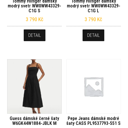
Tommy Hilfiger dámský
Tommy Hilfiger dámský
modrý svetr WW0WW43329-
modrý svetr WW0WW43329-
C1G S
C1G L
3 790
Kč
3 790
Kč
DETAIL
DETAIL
Guess dámské černé šaty
Pepe Jeans dámské modré
W6GK44W1884-JBLK M
šaty CASS PL9537793-551 S