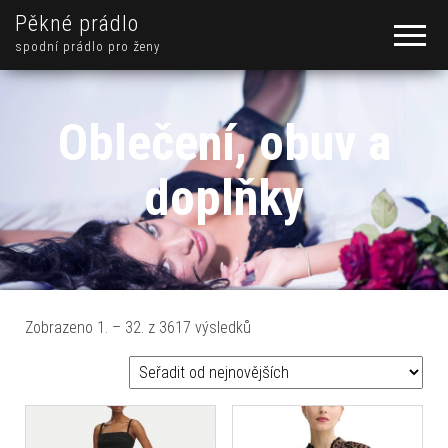
Pěkné prádlo
spodní prádlo pro ženy
Oblečení, obuv a
doplňky
Seřazeno od nejnovějších
Zobrazeno 1. – 32. z 3617 výsledků