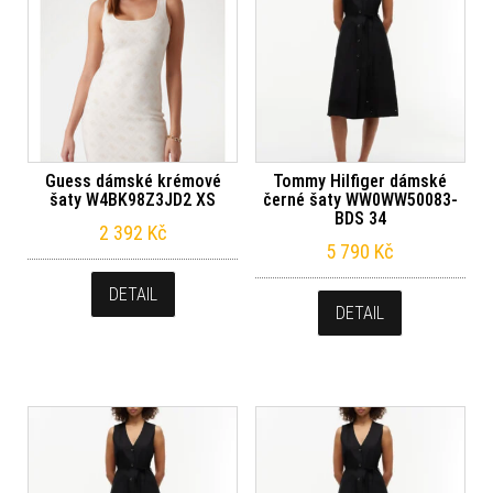
Guess dámské krémové
Tommy Hilfiger dámské
šaty W4BK98Z3JD2 XS
černé šaty WW0WW50083-
BDS 34
2 392
Kč
5 790
Kč
DETAIL
DETAIL