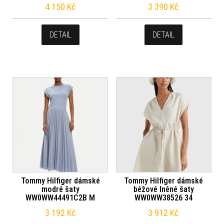
4 150
Kč
3 390
Kč
DETAIL
DETAIL
Tommy Hilfiger dámské
Tommy Hilfiger dámské
modré šaty
béžové lněné šaty
WW0WW44491C2B M
WW0WW38526 34
3 192
Kč
3 912
Kč