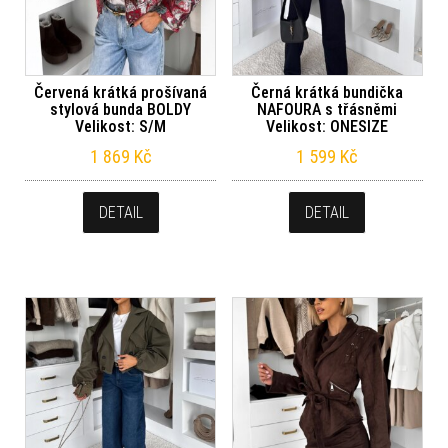
Červená krátká prošívaná
Černá krátká bundička
stylová bunda BOLDY
NAFOURA s třásněmi
Velikost: S/M
Velikost: ONESIZE
1 869
Kč
1 599
Kč
DETAIL
DETAIL