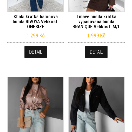
Khaki krátká balónová
Tmavě hnědá krátká
bunda RIVOYA Velikost:
vypasovaná bunda
ONESIZE
BRANIQUE Velikost: M/L
1 299
Kč
1 999
Kč
DETAIL
DETAIL