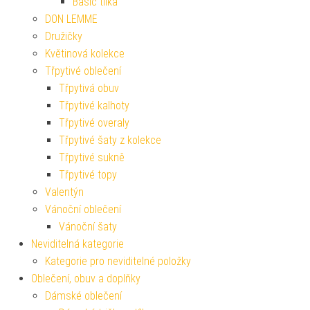
Basic tílka
DON LEMME
Družičky
Květinová kolekce
Třpytivé oblečení
Třpytivá obuv
Třpytivé kalhoty
Třpytivé overaly
Třpytivé šaty z kolekce
Třpytivé sukně
Třpytivé topy
Valentýn
Vánoční oblečení
Vánoční šaty
Neviditelná kategorie
Kategorie pro neviditelné položky
Oblečení, obuv a doplňky
Dámské oblečení