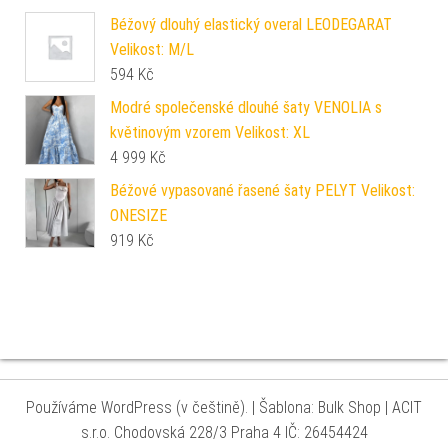
Béžový dlouhý elastický overal LEODEGARAT
Velikost: M/L
594
Kč
Modré společenské dlouhé šaty VENOLIA s
květinovým vzorem Velikost: XL
4 999
Kč
Béžové vypasované řasené šaty PELYT Velikost:
ONESIZE
919
Kč
Používáme WordPress (v češtině).
|
Šablona: Bulk Shop
| ACIT
s.r.o. Chodovská 228/3 Praha 4 IČ: 26454424