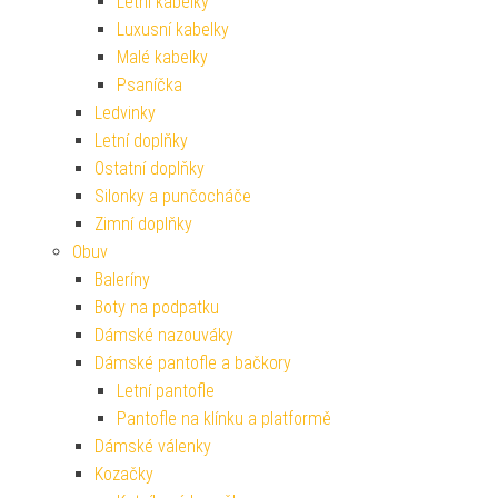
Letní kabelky
Luxusní kabelky
Malé kabelky
Psaníčka
Ledvinky
Letní doplňky
Ostatní doplňky
Silonky a punčocháče
Zimní doplňky
Obuv
Baleríny
Boty na podpatku
Dámské nazouváky
Dámské pantofle a bačkory
Letní pantofle
Pantofle na klínku a platformě
Dámské válenky
Kozačky