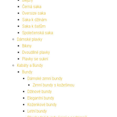
Blejzry
Černá saka
Oversize saka
Saka k džínám
Saka k šatům
Společenská saka
Dámské plavky
Bikiny
Dvoudílné plavky
Plavky se sukní
Kabáty a Bundy
Bundy
Dámské zimní bundy
Zimní bundy s kožešinou
Džínové bundy
Elegantní bundy
Koženkové bundy
Letní bundy