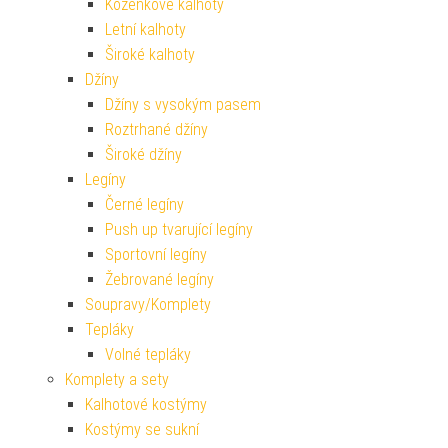
Koženkové kalhoty
Letní kalhoty
Široké kalhoty
Džíny
Džíny s vysokým pasem
Roztrhané džíny
Široké džíny
Legíny
Černé legíny
Push up tvarující legíny
Sportovní legíny
Žebrované legíny
Soupravy/Komplety
Tepláky
Volné tepláky
Komplety a sety
Kalhotové kostýmy
Kostýmy se sukní