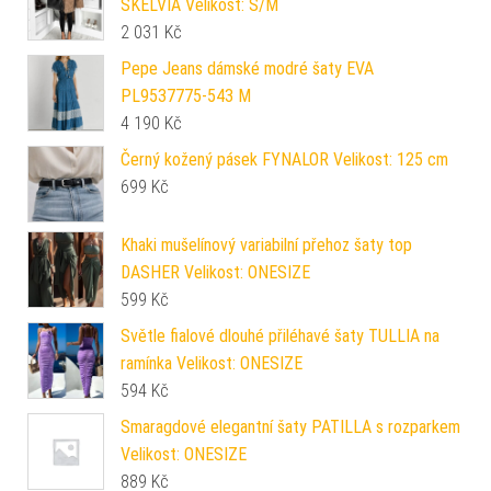
SKELVIA Velikost: S/M
2 031
Kč
Pepe Jeans dámské modré šaty EVA
PL9537775-543 M
4 190
Kč
Černý kožený pásek FYNALOR Velikost: 125 cm
699
Kč
Khaki mušelínový variabilní přehoz šaty top
DASHER Velikost: ONESIZE
599
Kč
Světle fialové dlouhé přiléhavé šaty TULLIA na
ramínka Velikost: ONESIZE
594
Kč
Smaragdové elegantní šaty PATILLA s rozparkem
Velikost: ONESIZE
889
Kč