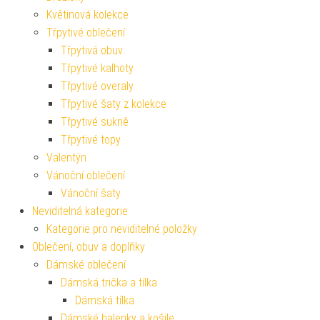
Květinová kolekce
Třpytivé oblečení
Třpytivá obuv
Třpytivé kalhoty
Třpytivé overaly
Třpytivé šaty z kolekce
Třpytivé sukně
Třpytivé topy
Valentýn
Vánoční oblečení
Vánoční šaty
Neviditelná kategorie
Kategorie pro neviditelné položky
Oblečení, obuv a doplňky
Dámské oblečení
Dámská trička a tílka
Dámská tílka
Dámské halenky a košile