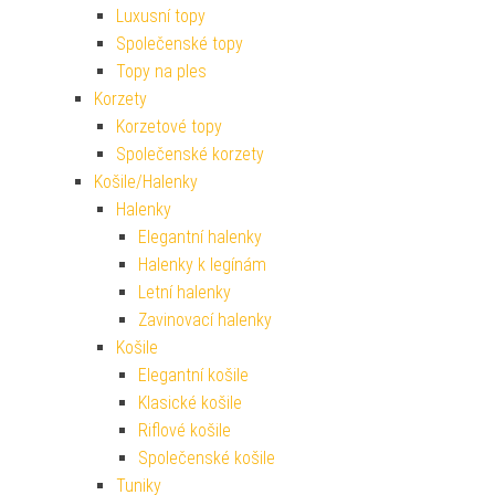
Luxusní topy
Společenské topy
Topy na ples
Korzety
Korzetové topy
Společenské korzety
Košile/Halenky
Halenky
Elegantní halenky
Halenky k legínám
Letní halenky
Zavinovací halenky
Košile
Elegantní košile
Klasické košile
Riflové košile
Společenské košile
Tuniky