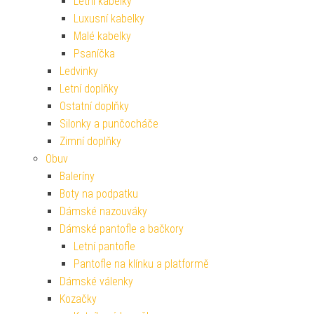
Letní kabelky
Luxusní kabelky
Malé kabelky
Psaníčka
Ledvinky
Letní doplňky
Ostatní doplňky
Silonky a punčocháče
Zimní doplňky
Obuv
Baleríny
Boty na podpatku
Dámské nazouváky
Dámské pantofle a bačkory
Letní pantofle
Pantofle na klínku a platformě
Dámské válenky
Kozačky