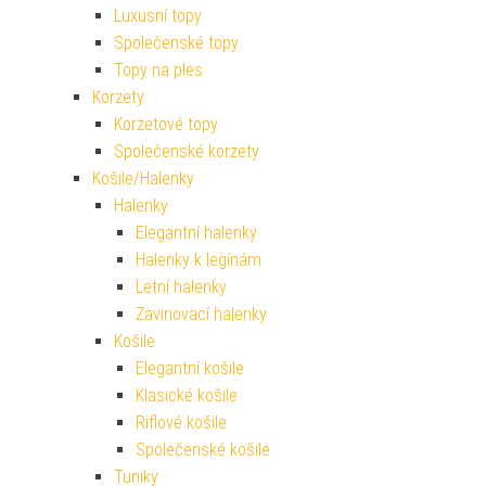
Luxusní topy
Společenské topy
Topy na ples
Korzety
Korzetové topy
Společenské korzety
Košile/Halenky
Halenky
Elegantní halenky
Halenky k legínám
Letní halenky
Zavinovací halenky
Košile
Elegantní košile
Klasické košile
Riflové košile
Společenské košile
Tuniky