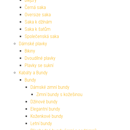
Blejzry
Černá saka
Oversize saka
Saka k džínám
Saka k šatům
Společenská saka
Dámské plavky
Bikiny
Dvoudílné plavky
Plavky se sukní
Kabáty a Bundy
Bundy
Dámské zimní bundy
Zimní bundy s kožešinou
Džínové bundy
Elegantní bundy
Koženkové bundy
Letní bundy