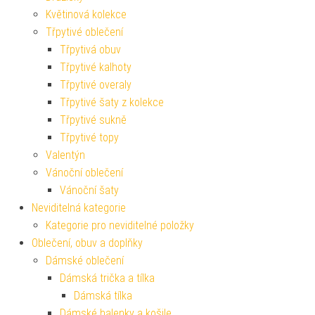
Květinová kolekce
Třpytivé oblečení
Třpytivá obuv
Třpytivé kalhoty
Třpytivé overaly
Třpytivé šaty z kolekce
Třpytivé sukně
Třpytivé topy
Valentýn
Vánoční oblečení
Vánoční šaty
Neviditelná kategorie
Kategorie pro neviditelné položky
Oblečení, obuv a doplňky
Dámské oblečení
Dámská trička a tílka
Dámská tílka
Dámské halenky a košile