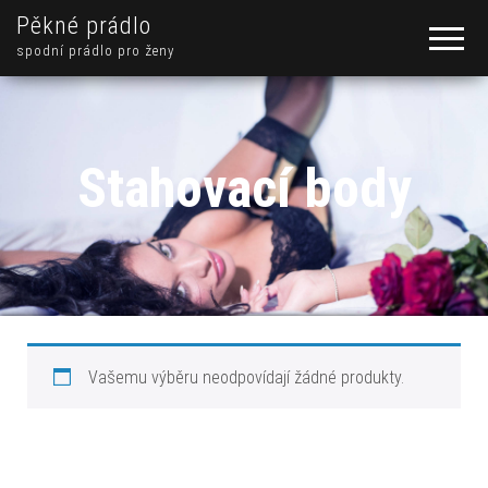
Pěkné prádlo
spodní prádlo pro ženy
Stahovací body
Vašemu výběru neodpovídají žádné produkty.