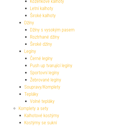
Koženkové kalhoty
Letní kalhoty
Široké kalhoty
Džíny
Džíny s vysokým pasem
Roztrhané džíny
Široké džíny
Legíny
Černé legíny
Push up tvarující legíny
Sportovní legíny
Žebrované legíny
Soupravy/Komplety
Tepláky
Volné tepláky
Komplety a sety
Kalhotové kostýmy
Kostýmy se sukní