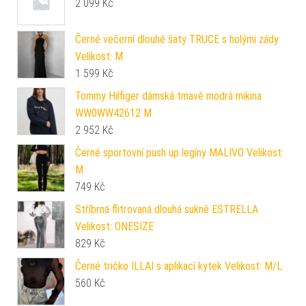
2 099
Kč
Černé večerní dlouhé šaty TRUCE s holými zády
Velikost: M
1 599
Kč
Tommy Hilfiger dámská tmavě modrá mikina
WW0WW42612 M
2 952
Kč
Černé sportovní push up legíny MALIVO Velikost:
M
749
Kč
Stříbrná flitrovaná dlouhá sukně ESTRELLA
Velikost: ONESIZE
829
Kč
Černé tričko ILLAI s aplikací kytek Velikost: M/L
560
Kč