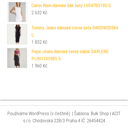
Calvin Klein dámské bílé šaty LV047B319G S
2 632
Kč
Tommy Jeans dámské černé šaty DW0DW20384
L
1 832
Kč
Pepe Jeans dámská černá sukně DARLENE
PL901105985 S
1 960
Kč
Používáme WordPress (v češtině).
|
Šablona: Bulk Shop
| ACIT
s.r.o. Chodovská 228/3 Praha 4 IČ: 26454424