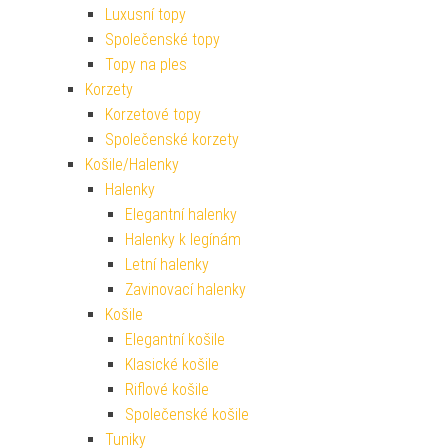
Luxusní topy
Společenské topy
Topy na ples
Korzety
Korzetové topy
Společenské korzety
Košile/Halenky
Halenky
Elegantní halenky
Halenky k legínám
Letní halenky
Zavinovací halenky
Košile
Elegantní košile
Klasické košile
Riflové košile
Společenské košile
Tuniky