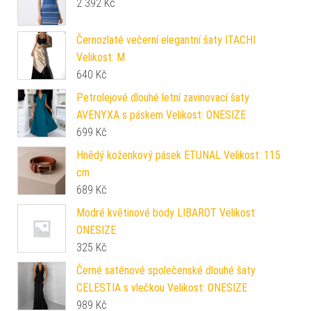
2 392
Kč
Černozlaté večerní elegantní šaty ITACHI
Velikost: M
640
Kč
Petrolejové dlouhé letní zavinovací šaty
AVENYXA s páskem Velikost: ONESIZE
699
Kč
Hnědý koženkový pásek ETUNAL Velikost: 115
cm
689
Kč
Modré květinové body LIBAROT Velikost:
ONESIZE
325
Kč
Černé saténové společenské dlouhé šaty
CELESTIA s vlečkou Velikost: ONESIZE
989
Kč