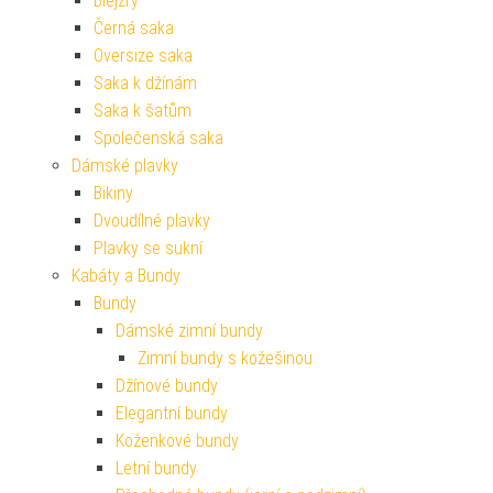
Blejzry
Černá saka
Oversize saka
Saka k džínám
Saka k šatům
Společenská saka
Dámské plavky
Bikiny
Dvoudílné plavky
Plavky se sukní
Kabáty a Bundy
Bundy
Dámské zimní bundy
Zimní bundy s kožešinou
Džínové bundy
Elegantní bundy
Koženkové bundy
Letní bundy