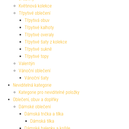
Květinová kolekce
Třpytivé oblečení
Třpytivá obuv
Třpytivé kalhoty
Třpytivé overaly
Třpytivé šaty z kolekce
Třpytivé sukně
Třpytivé topy
Valentýn
Vánoční oblečení
Vánoční šaty
Neviditelná kategorie
Kategorie pro neviditelné položky
Oblečení, obuv a doplňky
Dámské oblečení
Dámská trička a tílka
Dámská tílka
Dámské halenky a košile