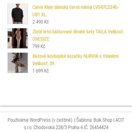
Calvin Klein dámská černá mikina LV047C224G-
UB1 XL
2 490
Kč
Zlaté letní háčkované dlouhé šaty TAILA Velikost:
ONESIZE
799
Kč
Béžové kovbojské kozačky NURVIA s třásněmi
Velikost: 39
1 699
Kč
Používáme WordPress (v češtině).
|
Šablona: Bulk Shop
| ACIT
s.r.o. Chodovská 228/3 Praha 4 IČ: 26454424