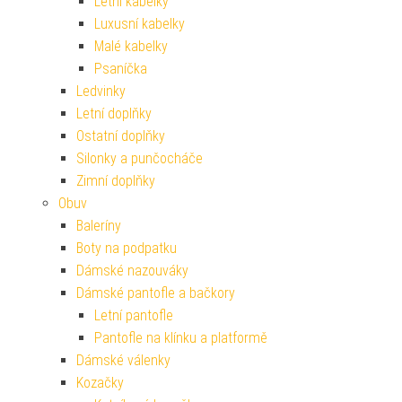
Letní kabelky
Luxusní kabelky
Malé kabelky
Psaníčka
Ledvinky
Letní doplňky
Ostatní doplňky
Silonky a punčocháče
Zimní doplňky
Obuv
Baleríny
Boty na podpatku
Dámské nazouváky
Dámské pantofle a bačkory
Letní pantofle
Pantofle na klínku a platformě
Dámské válenky
Kozačky