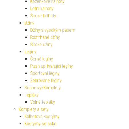
Koženkové kalhoty
Letní kalhoty
Široké kalhoty
Džíny
Džíny s vysokým pasem
Roztrhané džíny
Široké džíny
Legíny
Černé legíny
Push up tvarující legíny
Sportovní legíny
Žebrované legíny
Soupravy/Komplety
Tepláky
Volné tepláky
Komplety a sety
Kalhotové kostýmy
Kostýmy se sukní