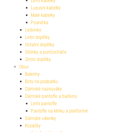
Letní kabelky
Luxusní kabelky
Malé kabelky
Psaníčka
Ledvinky
Letní doplňky
Ostatní doplňky
Silonky a punčocháče
Zimní doplňky
Obuv
Baleríny
Boty na podpatku
Dámské nazouváky
Dámské pantofle a bačkory
Letní pantofle
Pantofle na klínku a platformě
Dámské válenky
Kozačky