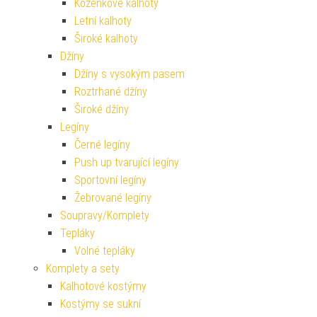
Koženkové kalhoty
Letní kalhoty
Široké kalhoty
Džíny
Džíny s vysokým pasem
Roztrhané džíny
Široké džíny
Legíny
Černé legíny
Push up tvarující legíny
Sportovní legíny
Žebrované legíny
Soupravy/Komplety
Tepláky
Volné tepláky
Komplety a sety
Kalhotové kostýmy
Kostýmy se sukní