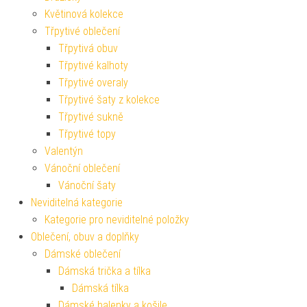
Květinová kolekce
Třpytivé oblečení
Třpytivá obuv
Třpytivé kalhoty
Třpytivé overaly
Třpytivé šaty z kolekce
Třpytivé sukně
Třpytivé topy
Valentýn
Vánoční oblečení
Vánoční šaty
Neviditelná kategorie
Kategorie pro neviditelné položky
Oblečení, obuv a doplňky
Dámské oblečení
Dámská trička a tílka
Dámská tílka
Dámské halenky a košile