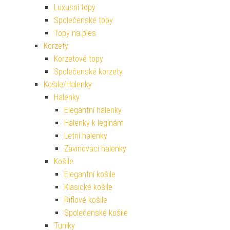
Luxusní topy
Společenské topy
Topy na ples
Korzety
Korzetové topy
Společenské korzety
Košile/Halenky
Halenky
Elegantní halenky
Halenky k legínám
Letní halenky
Zavinovací halenky
Košile
Elegantní košile
Klasické košile
Riflové košile
Společenské košile
Tuniky