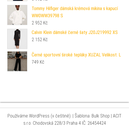
Tommy Hilfiger dámská krémová mikina s kapucí
WW0WW39798 S
2 952
Kč
Calvin Klein dámské černé šaty J20J219992 XS
2 152
Kč
Černé sportovní široké tepláky XUZAL Velikost: L
749
Kč
Používáme WordPress (v češtině).
|
Šablona: Bulk Shop
| ACIT
s.r.o. Chodovská 228/3 Praha 4 IČ: 26454424