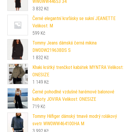
WW0WW44653 34
3 832
Kč
Černé elegantní kraťásky se sukní JEANETTE
Velikost: M
599
Kč
Tommy Jeans dámská černá mikina
DW0DW21963BDS S
1 832
Kč
Khaki krátký trenčkot kabátek MYNTRA Velikost:
ONESIZE
1 149
Kč
Černé pohodlné vzdušné harémové balonové
kalhoty JOVIRA Velikost: ONESIZE
719
Kč
Tommy Hilfiger dámský tmavě modrý rolákový
svetr WW0WW464100HA M
3 992
Kč