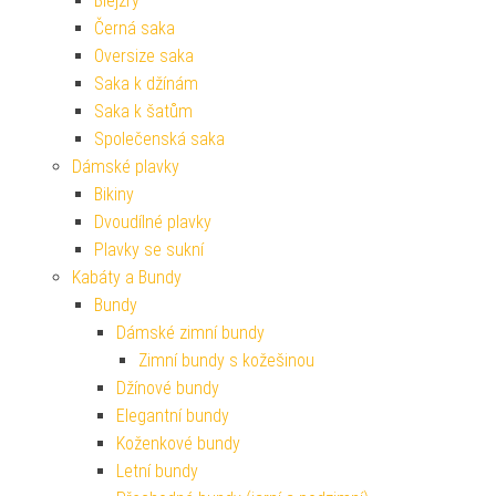
Blejzry
Černá saka
Oversize saka
Saka k džínám
Saka k šatům
Společenská saka
Dámské plavky
Bikiny
Dvoudílné plavky
Plavky se sukní
Kabáty a Bundy
Bundy
Dámské zimní bundy
Zimní bundy s kožešinou
Džínové bundy
Elegantní bundy
Koženkové bundy
Letní bundy